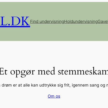
L.DK
Find undervisning
Holdundervisning
Gave
Et opgør med stemmeska
 drøm er at alle kan udtrykke sig frit, igennem sang og 
Om os