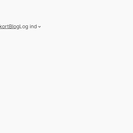
kort
Blog
Log ind