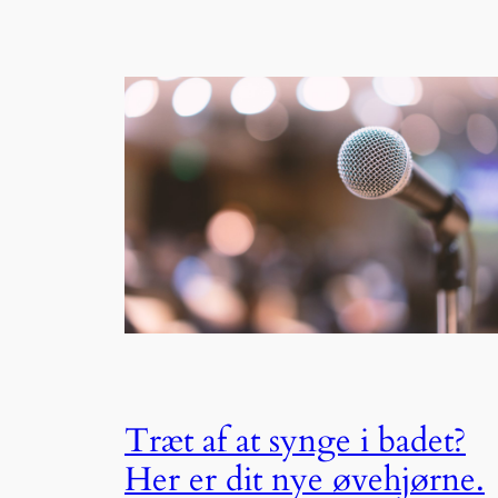
Træt af at synge i badet?
Her er dit nye øvehjørne.