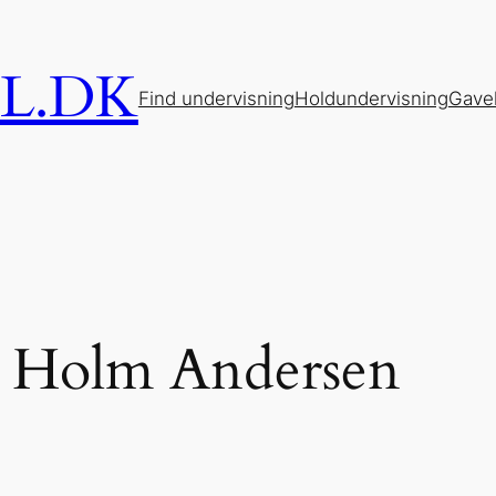
L.DK
Find undervisning
Holdundervisning
Gave
 Holm Andersen